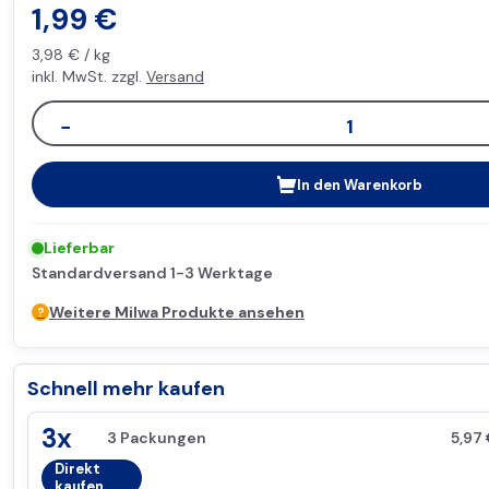
1,99
€
3,98
€
/
kg
inkl. MwSt. zzgl.
Versand
−
1
In den Warenkorb
Lieferbar
Standardversand 1-3 Werktage
Weitere Milwa Produkte ansehen
Schnell mehr kaufen
3x
3 Packungen
5,97
Direkt
kaufen