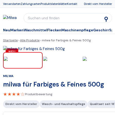
Versandarten
Zahlungsarten
Produktdatenblätter
Kontakt
Direkt vom Hersteller
⚲
Neu
Marken
Waschmittel
Flecken
Maschinenpflege
Geschirr
Sp
Startseite
›
Alle Produkte
› milwa für Farbiges & Feines 500g
NEU
MILWA
milwa für Farbiges & Feines 500g
★★★★☆
Produktbewertung
Direkt vom Hersteller
Wasch- und Haushaltspflege
Qualitaet seit 18