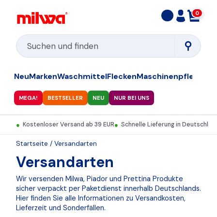
0
⚲
Neu
Marken
Waschmittel
Flecken
Maschinenpflege
Ges
MEGA!
BESTSELLER
NEU
NUR BEI UNS
●
Kostenloser Versand ab 39 EUR
●
Schnelle Lieferung in Deutschlan
Startseite
/ Versandarten
Versandarten
Wir versenden Milwa, Piador und Prettina Produkte
sicher verpackt per Paketdienst innerhalb Deutschlands.
Hier finden Sie alle Informationen zu Versandkosten,
Lieferzeit und Sonderfällen.