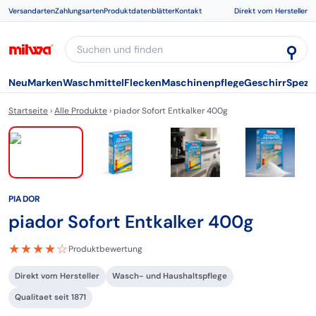
Versandarten
Zahlungsarten
Produktdatenblätter
Kontakt
Direkt vom Hersteller
⚲
Neu
Marken
Waschmittel
Flecken
Maschinenpflege
Geschirr
Spezi
Startseite
›
Alle Produkte
› piador Sofort Entkalker 400g
NEU
PIADOR
piador Sofort Entkalker 400g
★★★★☆
Produktbewertung
Direkt vom Hersteller
Wasch- und Haushaltspflege
Qualitaet seit 1871