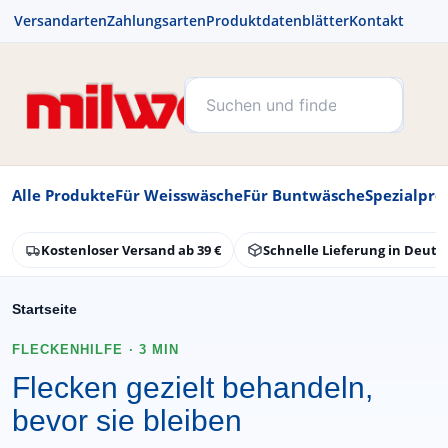
Versandarten
Zahlungsarten
Produktdatenblätter
Kontakt
Alle Produkte
Für Weisswäsche
Für Buntwäsche
Spezialpro
Kostenloser Versand ab 39 €
Schnelle Lieferung in Deuts
Startseite
FLECKENHILFE · 3 MIN
Flecken gezielt behandeln,
bevor sie bleiben