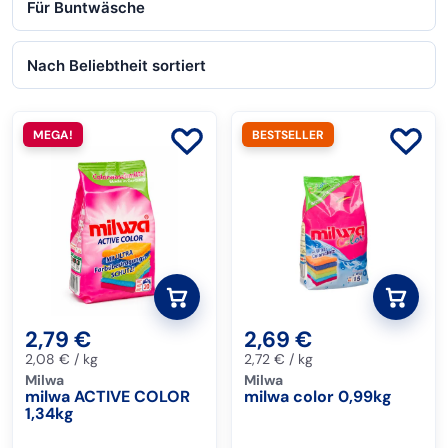
MEGA!
BESTSELLER
0
0
2,79
€
2,69
€
2,08
€
/
kg
2,72
€
/
kg
Milwa
Milwa
milwa ACTIVE COLOR
milwa color 0,99kg
1,34kg