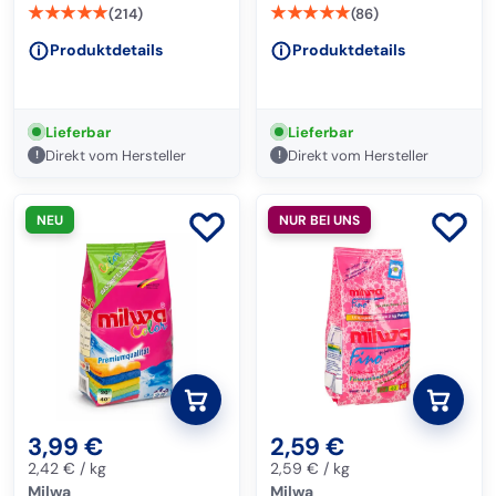
★★★★★
★★★★★
(214)
(86)
Produktdetails
Produktdetails
Lieferbar
Lieferbar
Direkt vom Hersteller
Direkt vom Hersteller
!
!
NEU
NUR BEI UNS
0
0
3,99
€
2,59
€
2,42
€
/
kg
2,59
€
/
kg
Milwa
Milwa