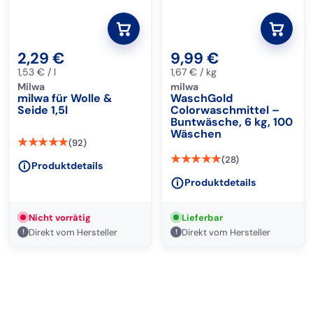
0
2,29
€
9,99
€
1,53
€
/
l
1,67
€
/
kg
Milwa
milwa
milwa für Wolle &
WaschGold
Seide 1,5l
Colorwaschmittel –
Buntwäsche, 6 kg, 100
Wäschen
★★★★★
(92)
★★★★★
(28)
Produktdetails
Produktdetails
Nicht vorrätig
Lieferbar
Direkt vom Hersteller
Direkt vom Hersteller
!
!