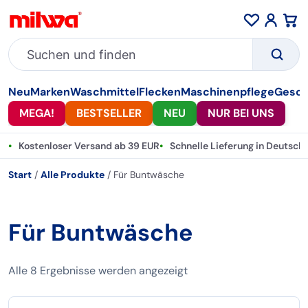
Kategorie
Sortierung
Neu
Marken
Waschmittel
Flecken
Maschinenpflege
Gesch
MEGA!
BESTSELLER
NEU
NUR BEI UNS
•
Kostenloser Versand ab 39 EUR
•
Schnelle Lieferung in Deutsch
Start
/
Alle Produkte
/
Für Buntwäsche
Für Buntwäsche
Alle 8 Ergebnisse werden angezeigt