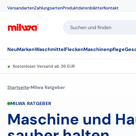
Versandarten
Zahlungsarten
Produktdatenblätter
Kontakt
Neu
Marken
Waschmittel
Flecken
Maschinenpflege
Gesc
●
Kostenloser Versand ab 39 EUR
Startseite
›
Milwa Ratgeber
MILWA RATGEBER
Maschine und Ha
sauber halten