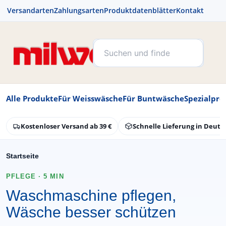
Versandarten
Zahlungsarten
Produktdatenblätter
Kontakt
Alle Produkte
Für Weisswäsche
Für Buntwäsche
Spezialpro
Kostenloser Versand ab 39 €
Schnelle Lieferung in Deuts
Startseite
PFLEGE · 5 MIN
Waschmaschine pflegen,
Wäsche besser schützen