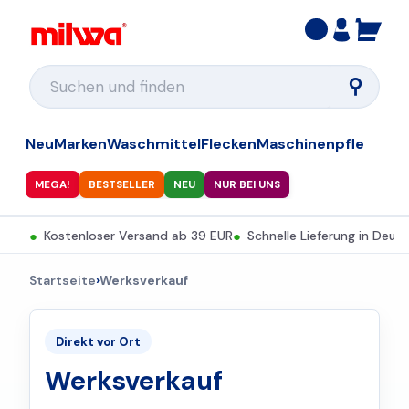
⚲
Neu
Marken
Waschmittel
Flecken
Maschinenpflege
Ges
MEGA!
BESTSELLER
NEU
NUR BEI UNS
●
Kostenloser Versand ab 39 EUR
●
Schnelle Lieferung in Deut
Startseite
›
Werksverkauf
Direkt vor Ort
Werksverkauf